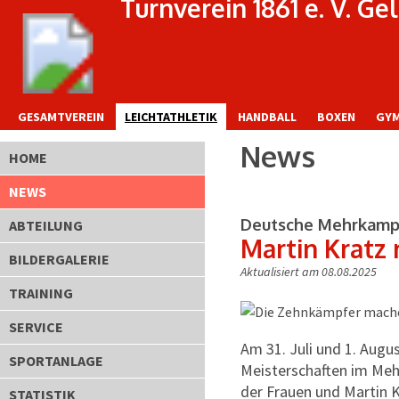
Turnverein 1861 e. V. G
GESAMTVEREIN
LEICHTATHLETIK
HANDBALL
BOXEN
GYM
News
HOME
NEWS
Deutsche Mehrkampf
ABTEILUNG
Martin Kratz
BILDERGALERIE
Aktualisiert am 08.08.2025
TRAINING
SERVICE
Am 31. Juli und 1. Augu
SPORTANLAGE
Meisterschaften im Meh
der Frauen und Martin 
STATISTIK