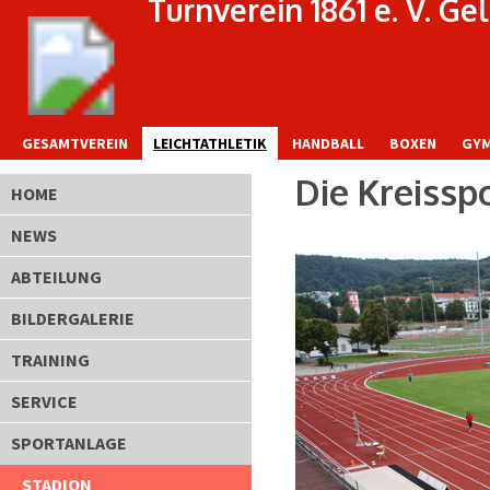
Turnverein 1861 e. V. G
GESAMTVEREIN
LEICHTATHLETIK
HANDBALL
BOXEN
GYM
Die Kreissp
HOME
NEWS
ABTEILUNG
BILDERGALERIE
TRAINING
SERVICE
SPORTANLAGE
STADION