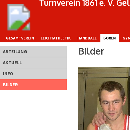
Turnverein 1861 e. V. G
GESAMTVEREIN
LEICHTATHLETIK
HANDBALL
BOXEN
GYM
Bilder
ABTEILUNG
AKTUELL
INFO
BILDER